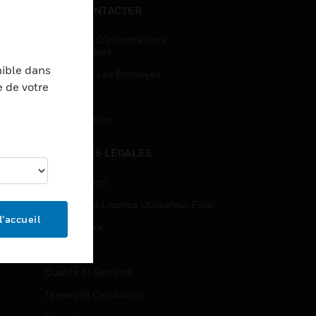
NOUS CONTACTER
Demandes D’informations
Commerciales
nible dans
Accès Pour Les Employés
e de votre
Inscription
Désinscription
MENTIONS LÉGALES
Certifications
Contrats De Licence Utilisateur Final
l’accueil
Source Libre
Brevets
Qualité Et Sécurité
Termes Et Conditions