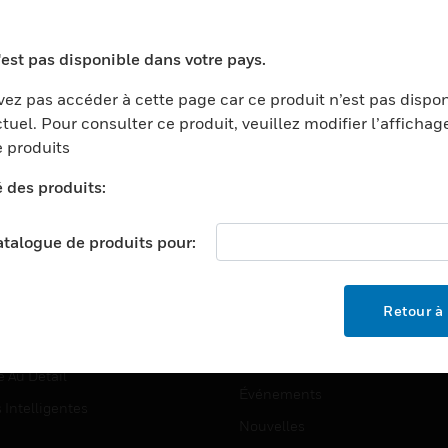
TEURS
ASSISTANCE
ports
Recherche De Partenaires
'est pas disponible dans votre pays.
ments Commerciaux
Formation
ez pas accéder à cette page car ce produit n’est pas dispo
centers
Assistance Technique
tuel. Pour consulter ce produit, veuillez modifier l’affichag
 produits
ation
Tutoriels De Sites Web
ernement Et Militaire
é des produits:
EMPLOIS
é
catalogue de produits pour:
Emplois
ignement Supérieur
Recherche D'emploi
llerie/Restauration
Retour à 
trie Et Fabrication
SOCIÉTÉ
ce Et Corrections
À Propos
e Au Détail
Événements
s Intelligentes
Nouvelles