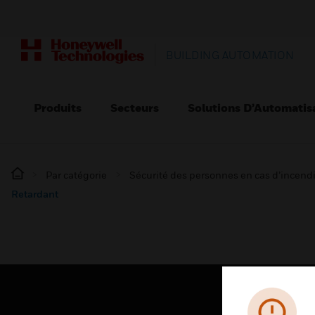
BUILDING AUTOMATION
Produits
Secteurs
Solutions D’Automatis
Par catégorie
Sécurité des personnes en cas d’incend
Retardant