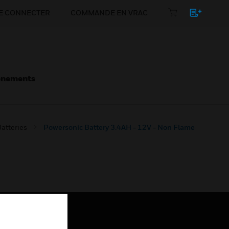
E CONNECTER
COMMANDE EN VRAC
énements
atteries
Powersonic Battery 3.4AH - 12V - Non Flame