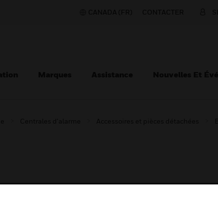
CANADA (FR)
CONTACTER
S
ation
Marques
Assistance
Nouvelles Et Év
ie
Centrales d'alarme
Accessoires et pièces détachées
B