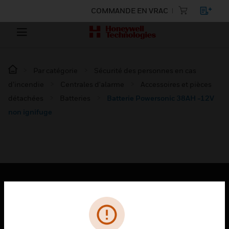
COMMANDE EN VRAC
Par catégorie
Sécurité des personnes en cas
d’incendie
Centrales d'alarme
Accessoires et pièces
détachées
Batteries
Batterie Powersonic 38AH -12V
non ignifuge
PRODUITS
toggle view
SOLUTIONS