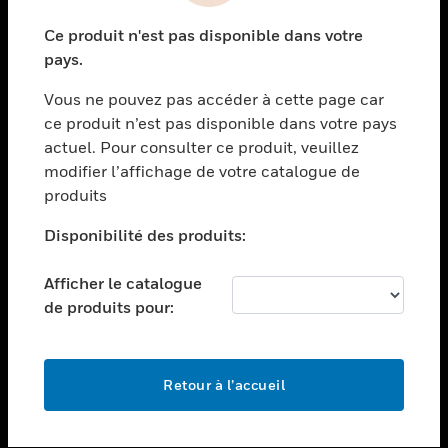
toggle view
Ce produit n'est pas disponible dans votre
SECTEURS
pays.
toggle view
Vous ne pouvez pas accéder à cette page car
ASSISTANCE
ce produit n’est pas disponible dans votre pays
toggle view
actuel. Pour consulter ce produit, veuillez
EMPLOIS
modifier l’affichage de votre catalogue de
toggle view
produits
SOCIÉTÉ
Disponibilité des produits:
toggle view
NOUS CONTACTER
Afficher le catalogue
toggle view
de produits pour:
MENTIONS LÉGALES
toggle view
SUIVEZ-NOUS
Retour à l’accueil