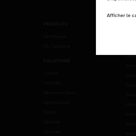
tous les équipements de
él
contrôle d'alarme incendie
Afficher le 
NOTIFIER®.
PRODUITS
SEC
Par Marque
Aéro
Par Catégorie
Bâti
Data
SOLUTIONS
Form
Confort
Gouv
Incendie
Sant
Bâtiments Sains
Ense
Optimisation
Hôte
Sûreté
Indus
Sécurité
Justi
Services
Vent