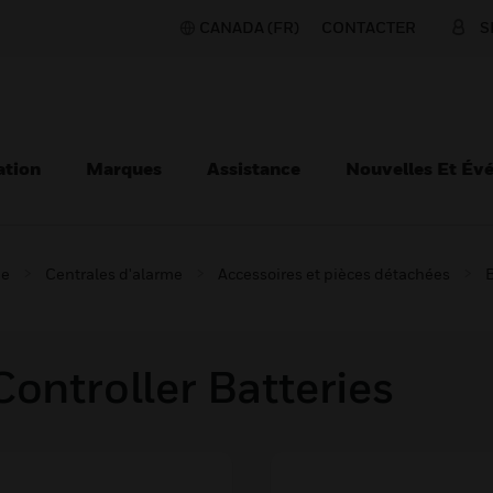
CANADA (FR)
CONTACTER
S
ation
Marques
Assistance
Nouvelles Et Év
ie
Centrales d'alarme
Accessoires et pièces détachées
B
Controller Batteries