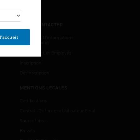
NOUS CONTACTER
l’accueil
Demandes D’informations
Commerciales
Accès Pour Les Employés
Inscription
Désinscription
MENTIONS LÉGALES
Certifications
Contrats De Licence Utilisateur Final
Source Libre
Brevets