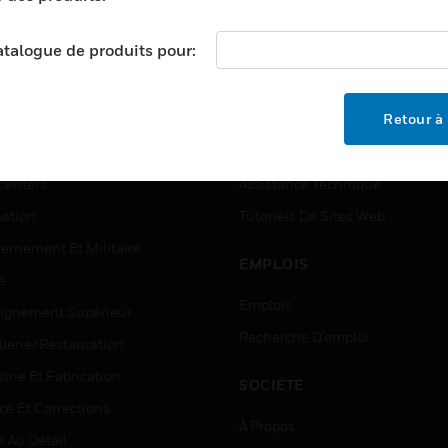
ectroniques.
catalogue de produits pour:
TEURS
ASSISTANCE
Retour à 
ports
Recherche De Partenaires
ments Commerciaux
Formation
centers
Assistance Technique
ation
Tutoriels De Sites Web
ernement Et Militaire
EMPLOIS
é
Emplois
ignement Supérieur
Recherche D'emploi
llerie/Restauration
trie Et Fabrication
SOCIÉTÉ
ce Et Corrections
À Propos
e Au Détail