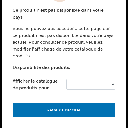
toggle view
Ce produit n'est pas disponible dans votre
SECTEURS
pays.
toggle view
Vous ne pouvez pas accéder à cette page car
ASSISTANCE
ce produit n’est pas disponible dans votre pays
toggle view
actuel. Pour consulter ce produit, veuillez
EMPLOIS
modifier l’affichage de votre catalogue de
toggle view
produits
SOCIÉTÉ
Disponibilité des produits:
toggle view
NOUS CONTACTER
Afficher le catalogue
toggle view
de produits pour:
MENTIONS LÉGALES
toggle view
SUIVEZ-NOUS
Retour à l’accueil