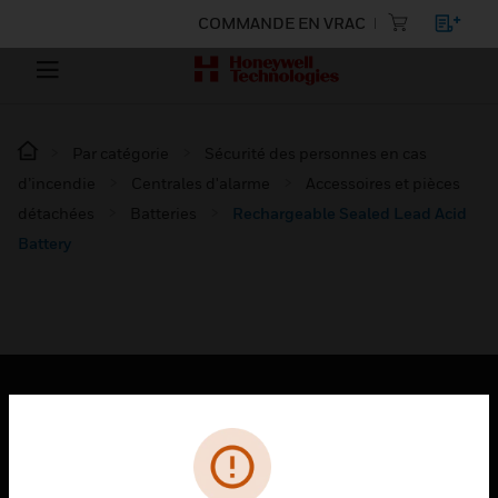
COMMANDE EN VRAC
Par catégorie
Sécurité des personnes en cas
d’incendie
Centrales d'alarme
Accessoires et pièces
détachées
Batteries
Rechargeable Sealed Lead Acid
Battery
PRODUITS
toggle view
SOLUTIONS