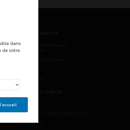
NOUS CONTACTER
nible dans
Demandes D’informations
e de votre
Commerciales
Accès Pour Les Employés
Inscription
Désinscription
MENTIONS LÉGALES
Certifications
l’accueil
Contrats De Licence Utilisateur Final
Source Libre