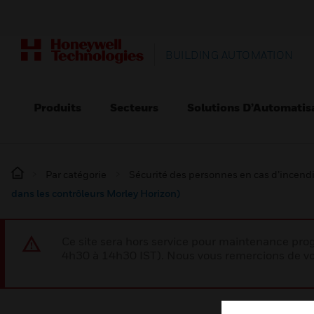
BUILDING AUTOMATION
Produits
Secteurs
Solutions D’Automatis
Par catégorie
Sécurité des personnes en cas d’incend
dans les contrôleurs Morley Horizon)
Ce site sera hors service pour maintenance p
4h30 à 14h30 IST). Nous vous remercions de vo