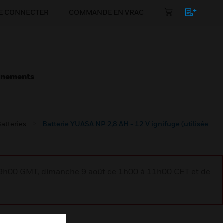
E CONNECTER
COMMANDE EN VRAC
énements
atteries
Batterie YUASA NP 2,8 AH - 12 V ignifuge (utilisée
à 9h00 GMT, dimanche 9 août de 1h00 à 11h00 CET et de