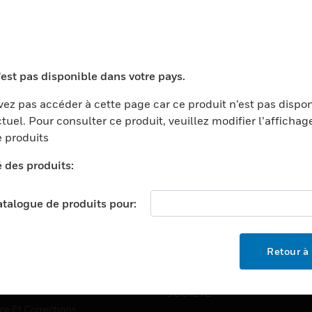
'est pas disponible dans votre pays.
TEURS
ASSISTANCE
ez pas accéder à cette page car ce produit n’est pas dispo
ports
Recherche De Partenaires
tuel. Pour consulter ce produit, veuillez modifier l’affichag
ments Commerciaux
Formation
 produits
centers
Assistance Technique
é des produits:
ation
Tutoriels De Sites Web
ernement Et Militaire
catalogue de produits pour:
EMPLOIS
é
Emplois
ignement Supérieur
Retour à 
Recherche D'emploi
llerie/Restauration
trie Et Fabrication
SOCIÉTÉ
ce Et Corrections