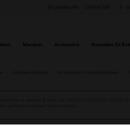
CANADA (FR)
CONTACTER
S
ation
Marques
Assistance
Nouvelles Et Év
ie
Centrales d'alarme
Accessoires et pièces détachées
B
rogrammée le samedi 8 août, de 19h00 à 5h00 EST (23h00 
tre patience pendant cette période.