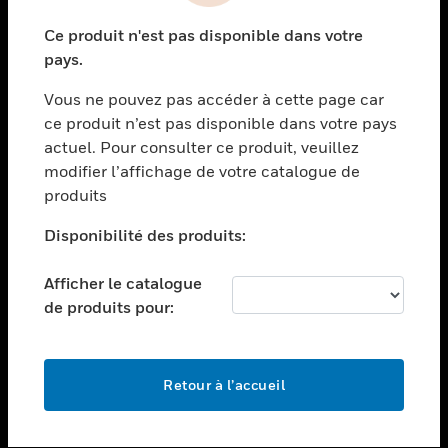
toggle view
Ce produit n'est pas disponible dans votre
SECTEURS
pays.
toggle view
Vous ne pouvez pas accéder à cette page car
ASSISTANCE
ce produit n’est pas disponible dans votre pays
toggle view
actuel. Pour consulter ce produit, veuillez
EMPLOIS
modifier l’affichage de votre catalogue de
toggle view
produits
SOCIÉTÉ
Disponibilité des produits:
toggle view
NOUS CONTACTER
Afficher le catalogue
toggle view
de produits pour:
MENTIONS LÉGALES
toggle view
SUIVEZ-NOUS
Retour à l’accueil