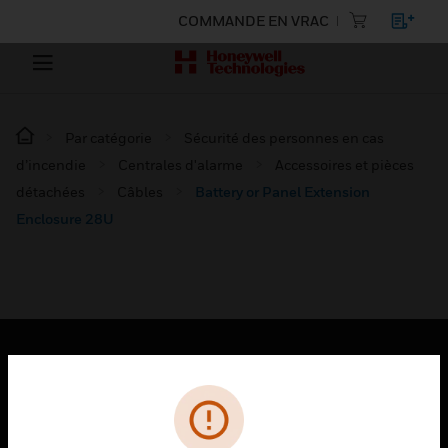
COMMANDE EN VRAC
Par catégorie
Sécurité des personnes en cas
d’incendie
Centrales d'alarme
Accessoires et pièces
détachées
Câbles
Battery or Panel Extension
Enclosure 28U
PRODUITS
toggle view
SOLUTIONS