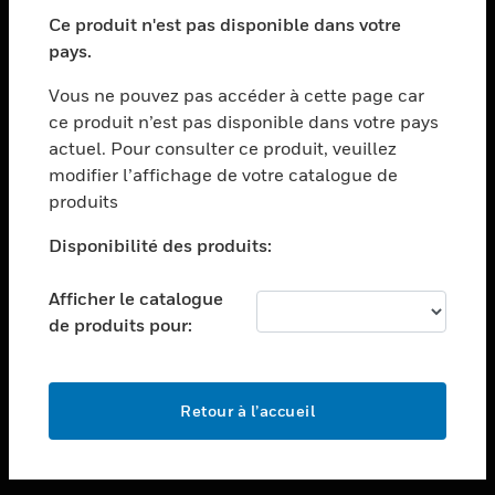
toggle view
SECTEURS
Ce produit n'est pas disponible dans votre
pays.
toggle view
ASSISTANCE
Vous ne pouvez pas accéder à cette page car
toggle view
ce produit n’est pas disponible dans votre pays
EMPLOIS
actuel. Pour consulter ce produit, veuillez
modifier l’affichage de votre catalogue de
toggle view
SOCIÉTÉ
produits
toggle view
Disponibilité des produits:
NOUS CONTACTER
Afficher le catalogue
toggle view
MENTIONS LÉGALES
de produits pour:
toggle view
SUIVEZ-NOUS
Retour à l’accueil