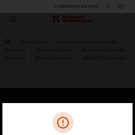
COMMANDE EN VRAC
Par catégorie
Sécurité des personnes en cas
d’incendie
Centrales d'alarme
Accessoires et pièces
détachées
Boîtiers et matériel
AMUBRKT U-bracket
PRODUITS
toggle view
SOLUTIONS