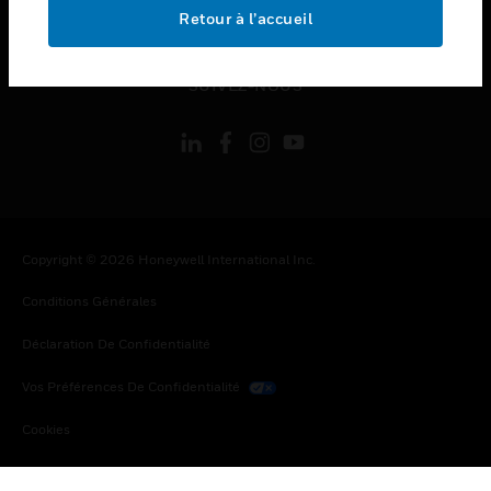
toggle view
Retour à l’accueil
MENTIONS LÉGALES
toggle view
SUIVEZ-NOUS
Copyright © 2026 Honeywell International Inc.
Conditions Générales
Déclaration De Confidentialité
Vos Préférences De Confidentialité
Cookies
Désabonnement Global