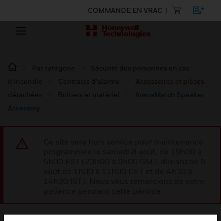
COMMANDE EN VRAC
Par catégorie
Sécurité des personnes en cas
d’incendie
Centrales d'alarme
Accessoires et pièces
détachées
Boîtiers et matériel
ArenaMatch Speaker
Accessory
Ce site sera hors service pour maintenance
programmée le samedi 8 août, de 19h00 à
5h00 EST (23h00 à 9h00 GMT, dimanche 9
août de 1h00 à 11h00 CET et de 4h30 à
14h30 IST). Nous vous remercions de votre
patience pendant cette période.