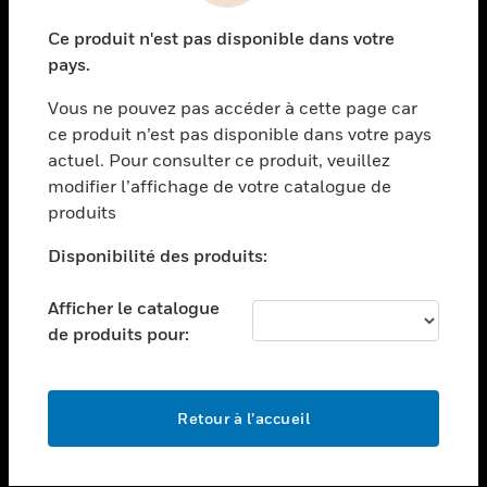
toggle view
Ce produit n'est pas disponible dans votre
SECTEURS
pays.
toggle view
Vous ne pouvez pas accéder à cette page car
ASSISTANCE
ce produit n’est pas disponible dans votre pays
toggle view
actuel. Pour consulter ce produit, veuillez
EMPLOIS
modifier l’affichage de votre catalogue de
toggle view
produits
SOCIÉTÉ
Disponibilité des produits:
toggle view
NOUS CONTACTER
Afficher le catalogue
toggle view
de produits pour:
MENTIONS LÉGALES
toggle view
SUIVEZ-NOUS
Retour à l’accueil