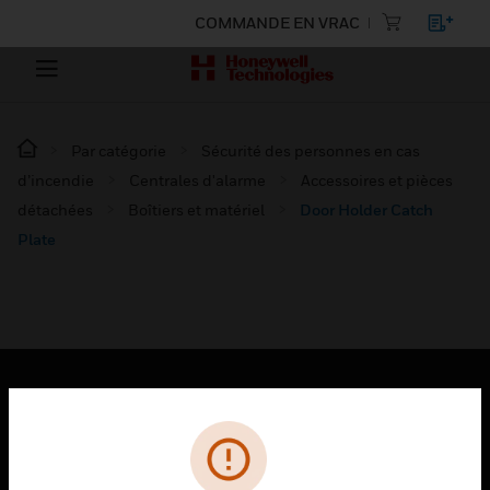
COMMANDE EN VRAC
Par catégorie
Sécurité des personnes en cas
d’incendie
Centrales d'alarme
Accessoires et pièces
détachées
Boîtiers et matériel
Door Holder Catch
Plate
PRODUITS
toggle view
SOLUTIONS