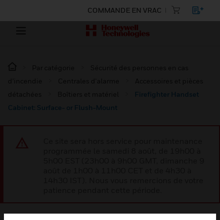
COMMANDE EN VRAC
Par catégorie
Sécurité des personnes en cas
d’incendie
Centrales d'alarme
Accessoires et pièces
détachées
Boîtiers et matériel
Firefighter Handset
Cabinet: Surface- or Flush-Mount
Ce site sera hors service pour maintenance
programmée le samedi 8 août, de 19h00 à
5h00 EST (23h00 à 9h00 GMT, dimanche 9
août de 1h00 à 11h00 CET et de 4h30 à
14h30 IST). Nous vous remercions de votre
patience pendant cette période.