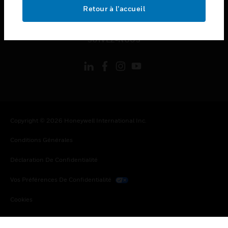
toggle view
Retour à l’accueil
MENTIONS LÉGALES
toggle view
SUIVEZ-NOUS
Copyright © 2026 Honeywell International Inc.
Conditions Générales
Déclaration De Confidentialité
Vos Préférences De Confidentialité
Cookies
Désabonnement Global