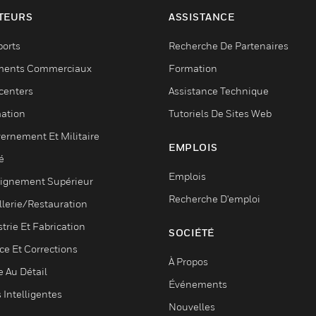
TEURS
ASSISTANCE
ports
Recherche De Partenaires
ments Commerciaux
Formation
centers
Assistance Technique
ation
Tutoriels De Sites Web
ernement Et Militaire
EMPLOIS
é
Emplois
ignement Supérieur
Recherche D'emploi
llerie/Restauration
trie Et Fabrication
SOCIÉTÉ
ce Et Corrections
À Propos
e Au Détail
Événements
s Intelligentes
Nouvelles