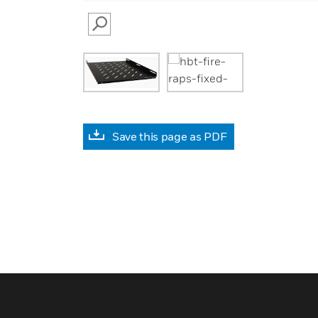
SEARCH
Save this page as PDF