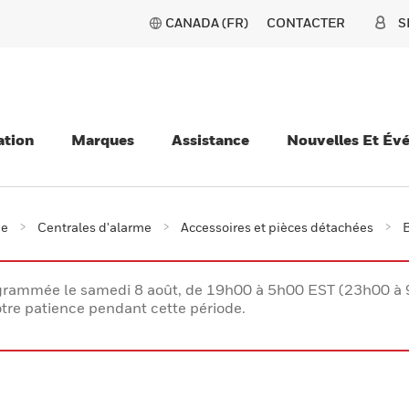
CANADA (FR)
CONTACTER
S
ation
Marques
Assistance
Nouvelles Et Év
ie
Centrales d'alarme
Accessoires et pièces détachées
B
rogrammée le samedi 8 août, de 19h00 à 5h00 EST (23h00 
tre patience pendant cette période.