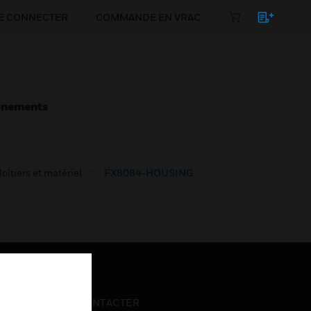
E CONNECTER
COMMANDE EN VRAC
énements
oîtiers et matériel
FX8084-HOUSING
NOUS CONTACTER