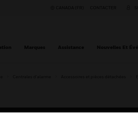
CANADA (FR)
CONTACTER
S
ation
Marques
Assistance
Nouvelles Et Év
ie
Centrales d'alarme
Accessoires et pièces détachées
B
TEURS
ASSISTANCE