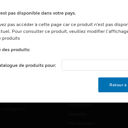
ports
Recherche De Partenaires
'est pas disponible dans votre pays.
ments Commerciaux
Formation
ez pas accéder à cette page car ce produit n’est pas dispo
centers
Assistance Technique
tuel. Pour consulter ce produit, veuillez modifier l’affichag
ation
Tutoriels De Sites Web
 produits
ernement Et Militaire
é des produits:
EMPLOIS
é
Emplois
ignement Supérieur
catalogue de produits pour:
Recherche D'emploi
llerie/Restauration
trie Et Fabrication
SOCIÉTÉ
Retour à 
ce Et Corrections
À Propos
e Au Détail
Événements
s Intelligentes
Nouvelles
Nos Marques