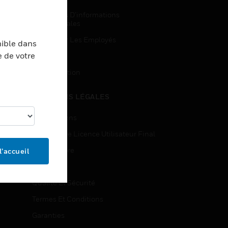
Demandes D’informations
Commerciales
Accès Pour Les Employés
nible dans
e de votre
Inscription
Désinscription
MENTIONS LÉGALES
Certifications
Contrats De Licence Utilisateur Final
Source Libre
l’accueil
Brevets
Qualité Et Sécurité
Termes Et Conditions
Garanties