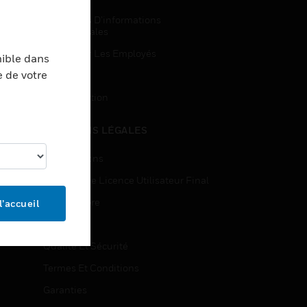
Demandes D’informations
Commerciales
Accès Pour Les Employés
nible dans
e de votre
Inscription
Désinscription
MENTIONS LÉGALES
Certifications
Contrats De Licence Utilisateur Final
Source Libre
l’accueil
Brevets
Qualité Et Sécurité
Termes Et Conditions
Garanties