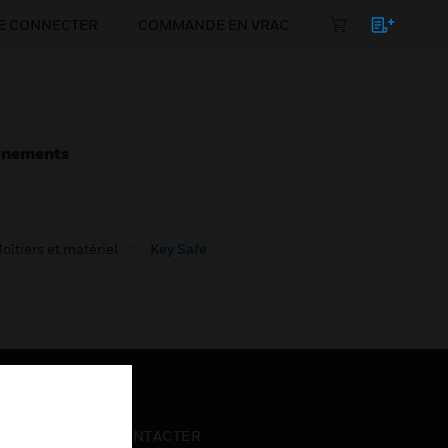
E CONNECTER
COMMANDE EN VRAC
énements
oîtiers et matériel
Key Safe
NOUS CONTACTER