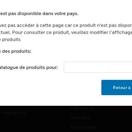
ports
Recherche De Partenaires
'est pas disponible dans votre pays.
ments Commerciaux
Formation
ez pas accéder à cette page car ce produit n’est pas dispo
centers
Assistance Technique
tuel. Pour consulter ce produit, veuillez modifier l’affichag
ation
Tutoriels De Sites Web
 produits
ernement Et Militaire
é des produits:
EMPLOIS
é
Emplois
ignement Supérieur
catalogue de produits pour:
Recherche D'emploi
llerie/Restauration
trie Et Fabrication
SOCIÉTÉ
Retour à 
ce Et Corrections
À Propos
e Au Détail
Événements
s Intelligentes
Nouvelles
Nos Marques