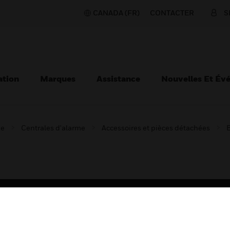
CANADA (FR)
CONTACTER
S
ation
Marques
Assistance
Nouvelles Et Év
ie
Centrales d'alarme
Accessoires et pièces détachées
B
TEURS
ASSISTANCE