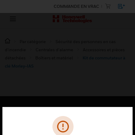
COMMANDE EN VRAC
Par catégorie
Sécurité des personnes en cas
d’incendie
Centrales d'alarme
Accessoires et pièces
détachées
Boîtiers et matériel
Kit de commutateur à
clé Morley-IAS
PRODUITS
toggle view
SOLUTIONS