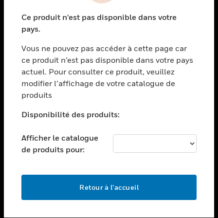
toggle view
Ce produit n'est pas disponible dans votre
SECTEURS
pays.
toggle view
Vous ne pouvez pas accéder à cette page car
ASSISTANCE
ce produit n’est pas disponible dans votre pays
toggle view
actuel. Pour consulter ce produit, veuillez
EMPLOIS
modifier l’affichage de votre catalogue de
toggle view
produits
SOCIÉTÉ
Disponibilité des produits:
toggle view
NOUS CONTACTER
Afficher le catalogue
toggle view
de produits pour:
MENTIONS LÉGALES
toggle view
SUIVEZ-NOUS
Retour à l’accueil