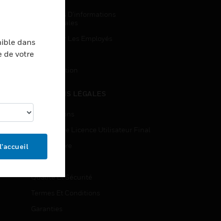
Demandes D’informations
Commerciales
Accès Pour Les Employés
nible dans
e de votre
Inscription
Désinscription
MENTIONS LÉGALES
Certifications
Contrats De Licence Utilisateur Final
Source Libre
l’accueil
Brevets
Qualité Et Sécurité
Termes Et Conditions
Garanties