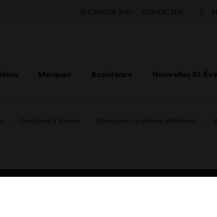
CANADA (FR)
CONTACTER
S
ation
Marques
Assistance
Nouvelles Et Év
ie
Centrales d'alarme
Accessoires et pièces détachées
B
TEURS
ASSISTANCE