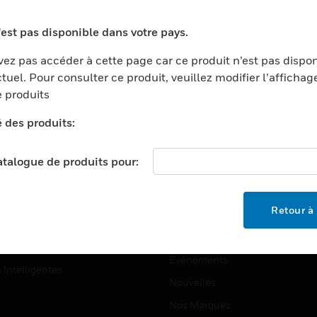
ports
Recherche De Partenaires
'est pas disponible dans votre pays.
ments Commerciaux
Formation
ez pas accéder à cette page car ce produit n’est pas dispo
centers
Assistance Technique
tuel. Pour consulter ce produit, veuillez modifier l’affichag
ation
Tutoriels De Sites Web
 produits
ernement Et Militaire
é des produits:
EMPLOIS
é
Emplois
ignement Supérieur
catalogue de produits pour:
Recherche D'emploi
llerie/Restauration
trie Et Fabrication
SOCIÉTÉ
Retour à 
ce Et Corrections
À Propos
e Au Détail
Événements
s Intelligentes
Nouvelles
Nos Marques