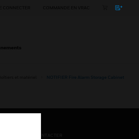
E CONNECTER
COMMANDE EN VRAC
énements
oîtiers et matériel
NOTIFIER Fire Alarm Storage Cabinet
NOUS CONTACTER