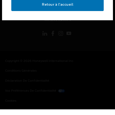
toggle view
Retour à l’accueil
MENTIONS LÉGALES
toggle view
SUIVEZ-NOUS
Copyright © 2026 Honeywell International Inc.
Conditions Générales
Déclaration De Confidentialité
Vos Préférences De Confidentialité
Cookies
Désabonnement Global