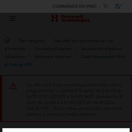
COMMANDE EN VRAC
Par catégorie
Sécurité des personnes en cas
d’incendie
Centrales d'alarme
Accessoires et pièces
détachées
Boîtiers et matériel
Opal Addressable Wall
& Ceiling VAD
Ce site sera hors service pour maintenance
programmée le samedi 8 août, de 19h00 à
5h00 EST (23h00 à 9h00 GMT, dimanche 9
août de 1h00 à 11h00 CET et de 4h30 à
14h30 IST). Nous vous remercions de votre
patience pendant cette période.