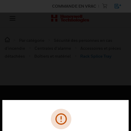
COMMANDE EN VRAC
Par catégorie
Sécurité des personnes en cas
d’incendie
Centrales d'alarme
Accessoires et pièces
détachées
Boîtiers et matériel
Rack Splice Tray
PRODUITS
toggle view
SOLUTIONS