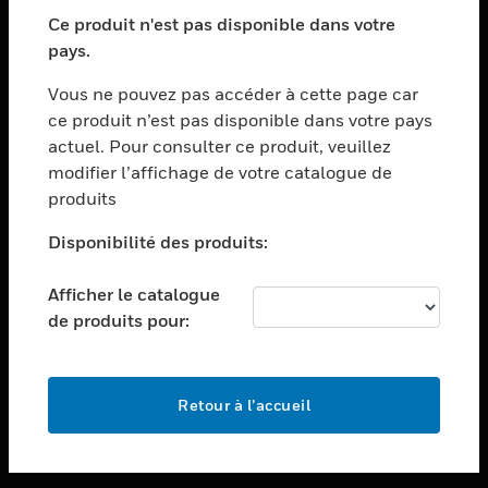
toggle view
SECTEURS
Ce produit n'est pas disponible dans votre
pays.
toggle view
ASSISTANCE
Vous ne pouvez pas accéder à cette page car
toggle view
ce produit n’est pas disponible dans votre pays
EMPLOIS
actuel. Pour consulter ce produit, veuillez
modifier l’affichage de votre catalogue de
toggle view
SOCIÉTÉ
produits
toggle view
Disponibilité des produits:
NOUS CONTACTER
Afficher le catalogue
toggle view
MENTIONS LÉGALES
de produits pour:
toggle view
SUIVEZ-NOUS
Retour à l’accueil