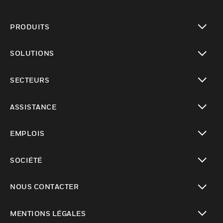
PRODUITS
toggle view
SOLUTIONS
toggle view
SECTEURS
toggle view
ASSISTANCE
toggle view
EMPLOIS
toggle view
SOCIÉTÉ
toggle view
NOUS CONTACTER
toggle view
MENTIONS LÉGALES