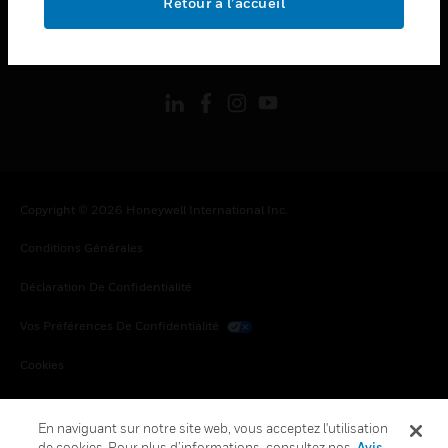
Retour à l’accueil
toggle view
SUIVEZ-NOUS
Copyright © 2026 Honeywell International Inc.
Conditions Générales
Déclaration De Confidentialité
Vos Préférences De Confidentialité
Cookies
Désabonnement Global
En naviguant sur notre site web, vous acceptez l'utilisation
de cookies. Pour plus d’informations, consultez nos
Avis