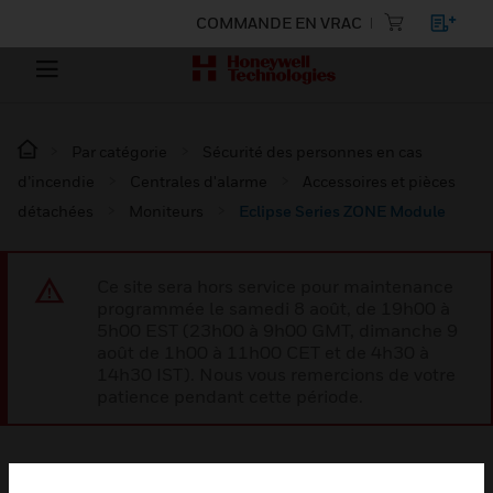
COMMANDE EN VRAC
Par catégorie
Sécurité des personnes en cas
d’incendie
Centrales d'alarme
Accessoires et pièces
détachées
Moniteurs
Eclipse Series ZONE Module
Ce site sera hors service pour maintenance
programmée le samedi 8 août, de 19h00 à
5h00 EST (23h00 à 9h00 GMT, dimanche 9
août de 1h00 à 11h00 CET et de 4h30 à
14h30 IST). Nous vous remercions de votre
patience pendant cette période.