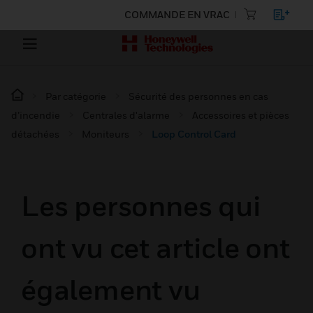
COMMANDE EN VRAC
Par catégorie
Sécurité des personnes en cas
d’incendie
Centrales d'alarme
Accessoires et pièces
détachées
Moniteurs
Loop Control Card
Les personnes qui
ont vu cet article ont
également vu