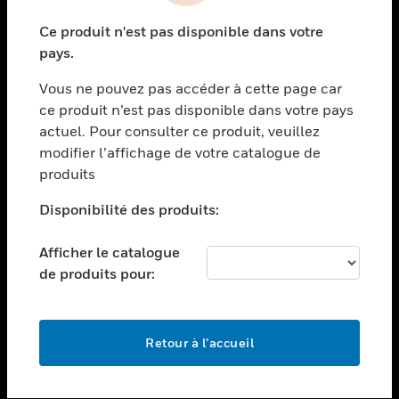
toggle view
Ce produit n'est pas disponible dans votre
SECTEURS
pays.
toggle view
Vous ne pouvez pas accéder à cette page car
ASSISTANCE
ce produit n’est pas disponible dans votre pays
toggle view
actuel. Pour consulter ce produit, veuillez
EMPLOIS
modifier l’affichage de votre catalogue de
toggle view
produits
SOCIÉTÉ
Disponibilité des produits:
toggle view
NOUS CONTACTER
Afficher le catalogue
toggle view
de produits pour:
MENTIONS LÉGALES
toggle view
SUIVEZ-NOUS
Retour à l’accueil