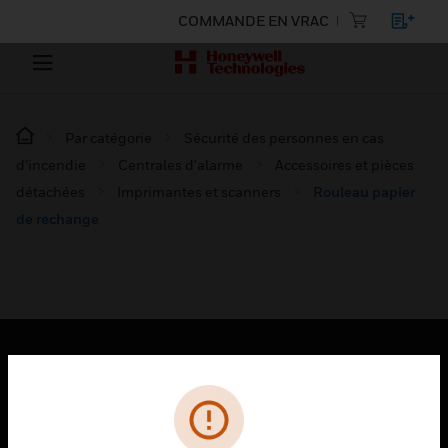
COMMANDE EN VRAC
Par catégorie
Sécurité des personnes en cas
d’incendie
Centrales d'alarme
Accessoires et pièces
détachées
Imprimantes et scanners
Rouleau papier
de rechange
PRODUITS
toggle view
SOLUTIONS