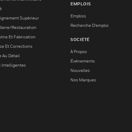
EMPLOIS
é
Emplois
ignement Supérieur
Recherche D'emploi
llerie/Restauration
trie Et Fabrication
SOCIÉTÉ
ce Et Corrections
À Propos
e Au Détail
Événements
s Intelligentes
Nouvelles
Nos Marques