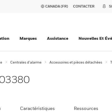
CANADA (FR)
CONTACTER
S
ation
Marques
Assistance
Nouvelles Et Év
ie
Centrales d'alarme
Accessoires et pièces détachées
503380
u
Caractéristiques
Ressources