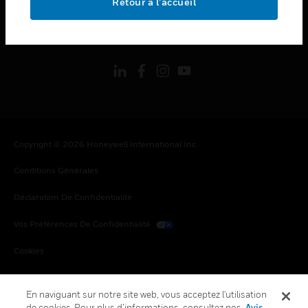
Retour à l’accueil
toggle view
SUIVEZ-NOUS
Copyright © 2026 Honeywell International Inc.
Conditions Générales
Déclaration De Confidentialité
Vos Préférences De Confidentialité
Cookies
Désabonnement Global
En naviguant sur notre site web, vous acceptez l'utilisation
de cookies. Pour plus d’informations, consultez nos
Avis