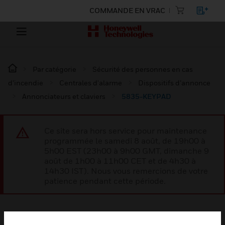
COMMANDE EN VRAC
Par catégorie
Sécurité des personnes en cas
d’incendie
Centrales d'alarme
Dispositifs d’annonce
Annonciateurs et claviers
5835-KEYPAD
Ce site sera hors service pour maintenance
programmée le samedi 8 août, de 19h00 à
5h00 EST (23h00 à 9h00 GMT, dimanche 9
août de 1h00 à 11h00 CET et de 4h30 à
14h30 IST). Nous vous remercions de votre
patience pendant cette période.