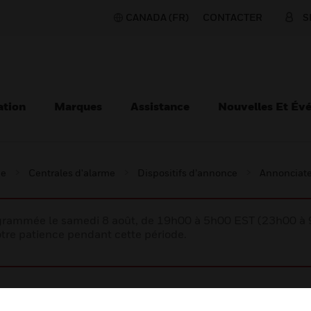
CANADA (FR)
CONTACTER
S
ation
Marques
Assistance
Nouvelles Et Év
ie
Centrales d'alarme
Dispositifs d’annonce
Annonciateu
rogrammée le samedi 8 août, de 19h00 à 5h00 EST (23h00 
tre patience pendant cette période.