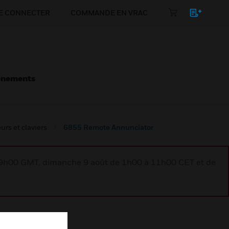
E CONNECTER
COMMANDE EN VRAC
énements
rs et claviers
6855 Remote Annunciator
à 9h00 GMT, dimanche 9 août de 1h00 à 11h00 CET et de