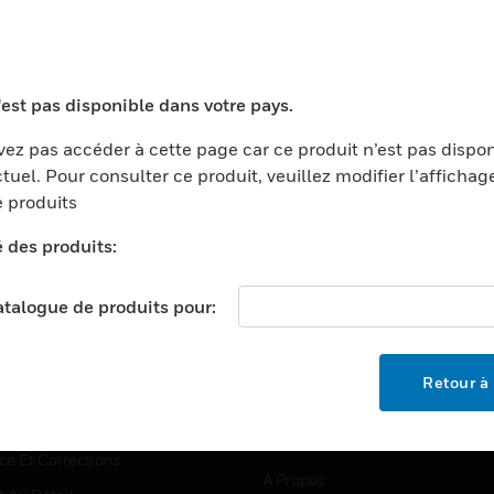
TEURS
ASSISTANCE
'est pas disponible dans votre pays.
ports
Recherche De Partenaires
ez pas accéder à cette page car ce produit n’est pas dispo
tuel. Pour consulter ce produit, veuillez modifier l’affichag
ments Commerciaux
Formation
 produits
centers
Assistance Technique
é des produits:
ation
Tutoriels De Sites Web
ernement Et Militaire
EMPLOIS
catalogue de produits pour:
é
Emplois
ignement Supérieur
Recherche D'emploi
Retour à 
llerie/Restauration
trie Et Fabrication
SOCIÉTÉ
ce Et Corrections
À Propos