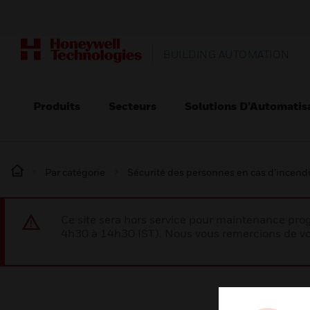
BUILDING AUTOMATION
Produits
Secteurs
Solutions D’Automatis
Par catégorie
Sécurité des personnes en cas d’incend
Ce site sera hors service pour maintenance p
4h30 à 14h30 IST). Nous vous remercions de vo