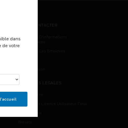
NOUS CONTACTER
Demandes D’informations
nible dans
Commerciales
e de votre
Accès Pour Les Employés
Inscription
Désinscription
MENTIONS LÉGALES
Certifications
l’accueil
Contrats De Licence Utilisateur Final
Source Libre
Brevets