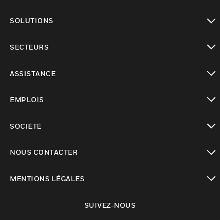
toggle view
SOLUTIONS
toggle view
SECTEURS
toggle view
ASSISTANCE
toggle view
EMPLOIS
toggle view
SOCIÉTÉ
toggle view
NOUS CONTACTER
toggle view
MENTIONS LÉGALES
toggle view
SUIVEZ-NOUS