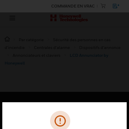
COMMANDE EN VRAC
Par catégorie
Sécurité des personnes en cas
d’incendie
Centrales d'alarme
Dispositifs d’annonce
Annonciateurs et claviers
LCD Annunciator by
Honeywell
PRODUITS
toggle view
SOLUTIONS