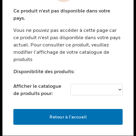
toggle view
Ce produit n'est pas disponible dans votre
SECTEURS
pays.
toggle view
Vous ne pouvez pas accéder à cette page car
ASSISTANCE
ce produit n’est pas disponible dans votre pays
toggle view
actuel. Pour consulter ce produit, veuillez
EMPLOIS
modifier l’affichage de votre catalogue de
toggle view
produits
SOCIÉTÉ
Disponibilité des produits:
toggle view
NOUS CONTACTER
Afficher le catalogue
toggle view
de produits pour:
MENTIONS LÉGALES
toggle view
SUIVEZ-NOUS
Retour à l’accueil