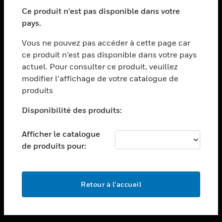
toggle view
SECTEURS
Ce produit n'est pas disponible dans votre
pays.
toggle view
ASSISTANCE
Vous ne pouvez pas accéder à cette page car
toggle view
ce produit n’est pas disponible dans votre pays
EMPLOIS
actuel. Pour consulter ce produit, veuillez
modifier l’affichage de votre catalogue de
toggle view
SOCIÉTÉ
produits
toggle view
Disponibilité des produits:
NOUS CONTACTER
Afficher le catalogue
toggle view
MENTIONS LÉGALES
de produits pour:
toggle view
SUIVEZ-NOUS
Retour à l’accueil