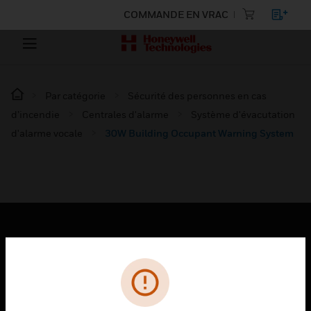
COMMANDE EN VRAC
Par catégorie
Sécurité des personnes en cas
d’incendie
Centrales d'alarme
Système d'évacutation
d'alarme vocale
30W Building Occupant Warning System
PRODUITS
toggle view
SOLUTIONS