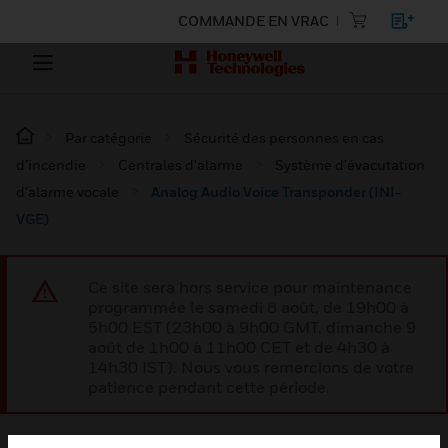
COMMANDE EN VRAC
Par catégorie
Sécurité des personnes en cas
d’incendie
Centrales d'alarme
Système d'évacutation
d'alarme vocale
Analog Audio Voice Transponder (INI-
VGE)
Ce site sera hors service pour maintenance
programmée le samedi 8 août, de 19h00 à
5h00 EST (23h00 à 9h00 GMT, dimanche 9
août de 1h00 à 11h00 CET et de 4h30 à
14h30 IST). Nous vous remercions de votre
patience pendant cette période.