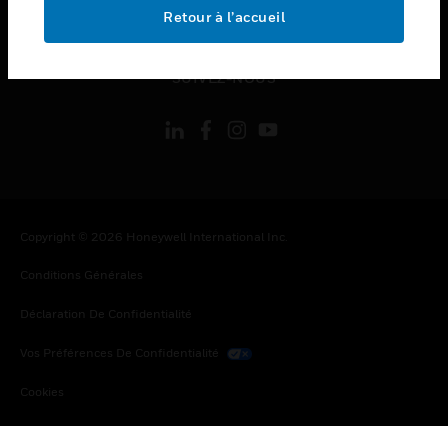
toggle view
Retour à l’accueil
MENTIONS LÉGALES
toggle view
SUIVEZ-NOUS
Copyright © 2026 Honeywell International Inc.
Conditions Générales
Déclaration De Confidentialité
Vos Préférences De Confidentialité
Cookies
Désabonnement Global