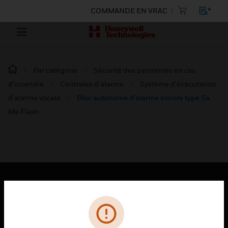
COMMANDE EN VRAC
Par catégorie
Sécurité des personnes en cas
d’incendie
Centrales d'alarme
Système d'évacutation
d'alarme vocale
Bloc autonome d'alarme sonore type Sa
Me Flash
PRODUITS
toggle view
SOLUTIONS