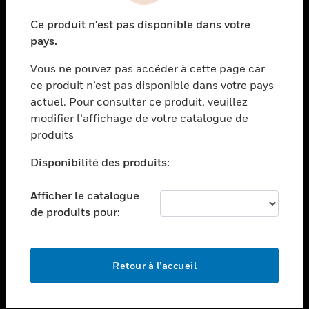
toggle view
Ce produit n'est pas disponible dans votre
SECTEURS
pays.
toggle view
Vous ne pouvez pas accéder à cette page car
ASSISTANCE
ce produit n’est pas disponible dans votre pays
toggle view
actuel. Pour consulter ce produit, veuillez
EMPLOIS
modifier l’affichage de votre catalogue de
toggle view
produits
SOCIÉTÉ
Disponibilité des produits:
toggle view
NOUS CONTACTER
Afficher le catalogue
toggle view
de produits pour:
MENTIONS LÉGALES
toggle view
SUIVEZ-NOUS
Retour à l’accueil