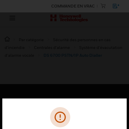
COMMANDE EN VRAC
Par catégorie
Sécurité des personnes en cas
d’incendie
Centrales d'alarme
Système d'évacutation
d'alarme vocale
DS 6700 PSTN/IP Auto Dialler
PRODUITS
toggle view
SOLUTIONS