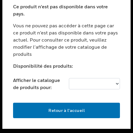
toggle view
SECTEURS
Ce produit n'est pas disponible dans votre
pays.
toggle view
ASSISTANCE
Vous ne pouvez pas accéder à cette page car
toggle view
ce produit n’est pas disponible dans votre pays
EMPLOIS
actuel. Pour consulter ce produit, veuillez
modifier l’affichage de votre catalogue de
toggle view
SOCIÉTÉ
produits
toggle view
Disponibilité des produits:
NOUS CONTACTER
Afficher le catalogue
toggle view
MENTIONS LÉGALES
de produits pour:
toggle view
SUIVEZ-NOUS
Retour à l’accueil