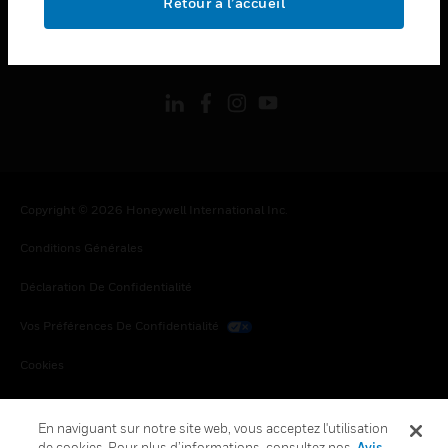
Retour à l’accueil
toggle view
SUIVEZ-NOUS
Copyright © 2026 Honeywell International Inc.
Conditions Générales
Déclaration De Confidentialité
Vos Préférences De Confidentialité
Cookies
Désabonnement Global
En naviguant sur notre site web, vous acceptez l'utilisation
de cookies. Pour plus d’informations, consultez nos
Avis