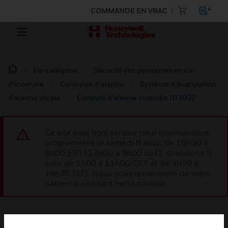
COMMANDE EN VRAC
Par catégorie
Sécurité des personnes en cas
d’incendie
Centrales d'alarme
Système d'évacutation
d'alarme vocale
Centrale d’alarme incendie ID3002
Ce site sera hors service pour maintenance
programmée le samedi 8 août, de 19h00 à
5h00 EST (23h00 à 9h00 GMT, dimanche 9
août de 1h00 à 11h00 CET et de 4h30 à
14h30 IST). Nous vous remercions de votre
patience pendant cette période.