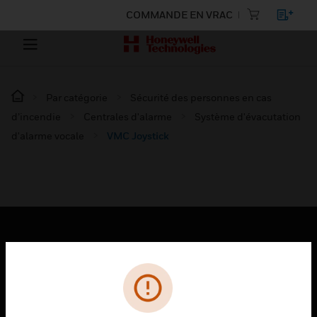
COMMANDE EN VRAC
Par catégorie
Sécurité des personnes en cas
d’incendie
Centrales d'alarme
Système d'évacutation
d'alarme vocale
VMC Joystick
PRODUITS
toggle view
SOLUTIONS