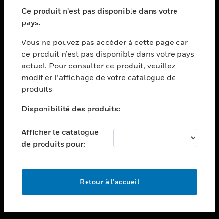
toggle view
SECTEURS
Ce produit n'est pas disponible dans votre
pays.
toggle view
ASSISTANCE
Vous ne pouvez pas accéder à cette page car
toggle view
ce produit n’est pas disponible dans votre pays
EMPLOIS
actuel. Pour consulter ce produit, veuillez
modifier l’affichage de votre catalogue de
toggle view
SOCIÉTÉ
produits
toggle view
Disponibilité des produits:
NOUS CONTACTER
Afficher le catalogue
toggle view
MENTIONS LÉGALES
de produits pour:
toggle view
SUIVEZ-NOUS
Retour à l’accueil