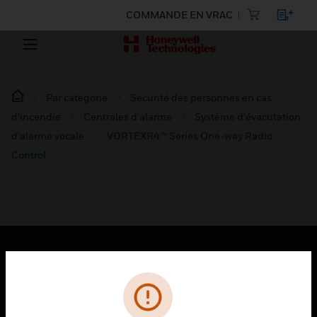
COMMANDE EN VRAC
Par catégorie
Sécurité des personnes en cas
d’incendie
Centrales d'alarme
Système d'évacutation
d'alarme vocale
VORTEXR4™ Series One-way Radio
Control
PRODUITS
toggle view
SOLUTIONS