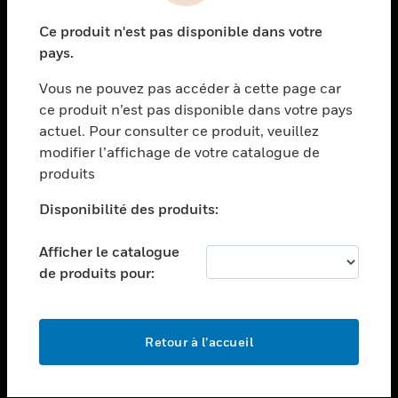
toggle view
Ce produit n'est pas disponible dans votre
SECTEURS
pays.
toggle view
Vous ne pouvez pas accéder à cette page car
ASSISTANCE
ce produit n’est pas disponible dans votre pays
toggle view
actuel. Pour consulter ce produit, veuillez
EMPLOIS
modifier l’affichage de votre catalogue de
toggle view
produits
SOCIÉTÉ
Disponibilité des produits:
toggle view
NOUS CONTACTER
Afficher le catalogue
toggle view
de produits pour:
MENTIONS LÉGALES
toggle view
SUIVEZ-NOUS
Retour à l’accueil