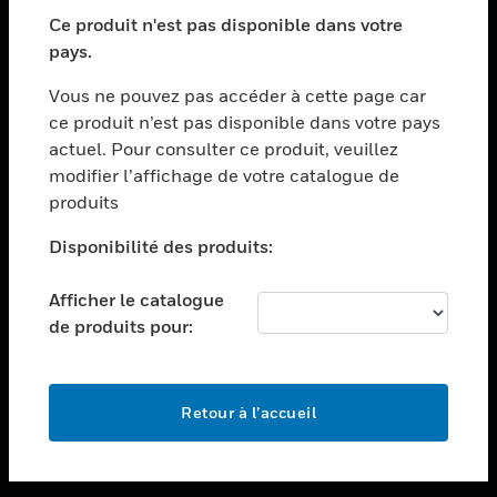
toggle view
SECTEURS
Ce produit n'est pas disponible dans votre
pays.
toggle view
ASSISTANCE
Vous ne pouvez pas accéder à cette page car
toggle view
ce produit n’est pas disponible dans votre pays
EMPLOIS
actuel. Pour consulter ce produit, veuillez
modifier l’affichage de votre catalogue de
toggle view
SOCIÉTÉ
produits
toggle view
Disponibilité des produits:
NOUS CONTACTER
Afficher le catalogue
toggle view
MENTIONS LÉGALES
de produits pour:
toggle view
SUIVEZ-NOUS
Retour à l’accueil