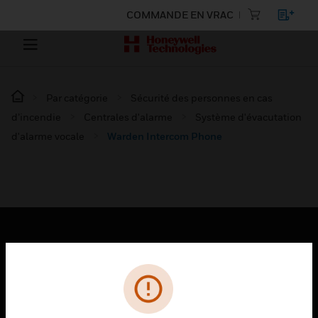
COMMANDE EN VRAC
Par catégorie
Sécurité des personnes en cas
d’incendie
Centrales d'alarme
Système d'évacutation
d'alarme vocale
Warden Intercom Phone
PRODUITS
toggle view
SOLUTIONS