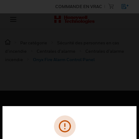
COMMANDE EN VRAC
Par catégorie
Sécurité des personnes en cas
d’incendie
Centrales d'alarme
Centrales d’alarme
incendie
Onyx Fire Alarm Control Panel
PRODUITS
toggle view
SOLUTIONS