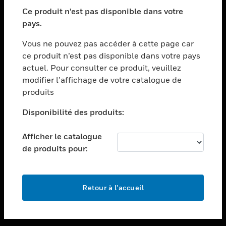
toggle view
SECTEURS
Ce produit n'est pas disponible dans votre
pays.
toggle view
ASSISTANCE
Vous ne pouvez pas accéder à cette page car
toggle view
ce produit n’est pas disponible dans votre pays
EMPLOIS
actuel. Pour consulter ce produit, veuillez
modifier l’affichage de votre catalogue de
toggle view
SOCIÉTÉ
produits
toggle view
Disponibilité des produits:
NOUS CONTACTER
Afficher le catalogue
toggle view
MENTIONS LÉGALES
de produits pour:
toggle view
SUIVEZ-NOUS
Retour à l’accueil