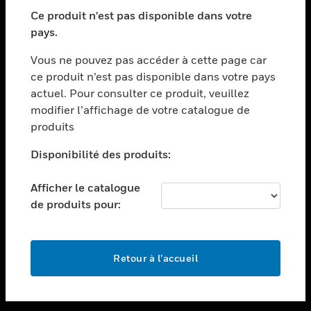
toggle view
SECTEURS
Ce produit n'est pas disponible dans votre
pays.
toggle view
ASSISTANCE
Vous ne pouvez pas accéder à cette page car
toggle view
ce produit n’est pas disponible dans votre pays
EMPLOIS
actuel. Pour consulter ce produit, veuillez
modifier l’affichage de votre catalogue de
toggle view
SOCIÉTÉ
produits
toggle view
Disponibilité des produits:
NOUS CONTACTER
Afficher le catalogue
toggle view
MENTIONS LÉGALES
de produits pour:
toggle view
SUIVEZ-NOUS
Retour à l’accueil