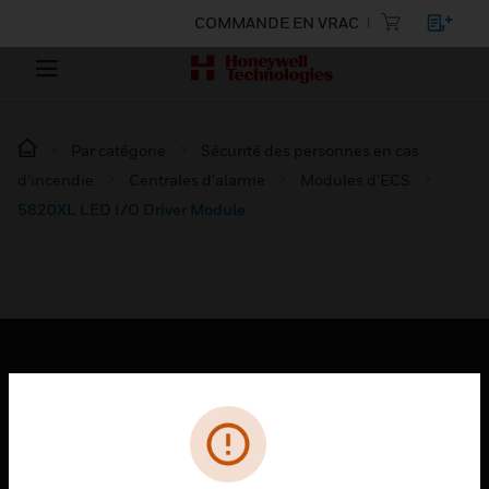
COMMANDE EN VRAC
Par catégorie
Sécurité des personnes en cas
d’incendie
Centrales d'alarme
Modules d'ECS
5820XL LED I/O Driver Module
PRODUITS
toggle view
SOLUTIONS