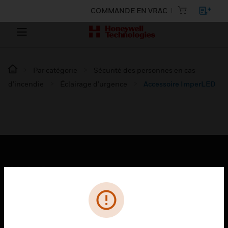
COMMANDE EN VRAC
Par catégorie
Sécurité des personnes en cas
d’incendie
Éclairage d’urgence
Accessoire ImperLED
PRODUITS
toggle view
SOLUTIONS
toggle view
SECTEURS