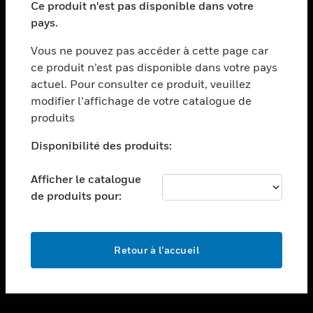
Ce produit n'est pas disponible dans votre
toggle view
pays.
ASSISTANCE
Vous ne pouvez pas accéder à cette page car
toggle view
ce produit n’est pas disponible dans votre pays
EMPLOIS
actuel. Pour consulter ce produit, veuillez
toggle view
modifier l’affichage de votre catalogue de
SOCIÉTÉ
produits
toggle view
NOUS CONTACTER
Disponibilité des produits:
toggle view
Afficher le catalogue
MENTIONS LÉGALES
de produits pour:
toggle view
SUIVEZ-NOUS
Retour à l’accueil