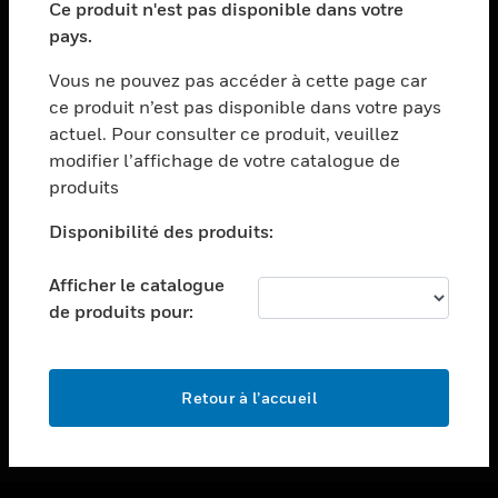
Ce produit n'est pas disponible dans votre
toggle view
pays.
ASSISTANCE
Vous ne pouvez pas accéder à cette page car
toggle view
ce produit n’est pas disponible dans votre pays
EMPLOIS
actuel. Pour consulter ce produit, veuillez
toggle view
modifier l’affichage de votre catalogue de
SOCIÉTÉ
produits
toggle view
NOUS CONTACTER
Disponibilité des produits:
toggle view
Afficher le catalogue
MENTIONS LÉGALES
de produits pour:
toggle view
SUIVEZ-NOUS
Retour à l’accueil