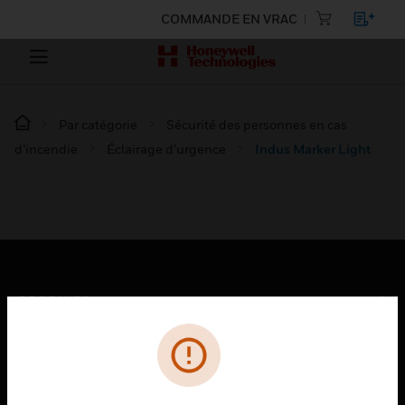
COMMANDE EN VRAC
Par catégorie
Sécurité des personnes en cas
d’incendie
Éclairage d’urgence
Indus Marker Light
PRODUITS
toggle view
SOLUTIONS
toggle view
SECTEURS