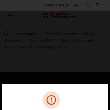
COMMANDE EN VRAC
Par catégorie
Sécurité des personnes en cas
d’incendie
Modules d’E/S
Modules de contrôle
Module d’entrée unique - Morley IAS, EN
PRODUITS
toggle view
SOLUTIONS