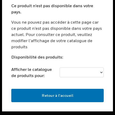
toggle view
SECTEURS
Ce produit n'est pas disponible dans votre
pays.
toggle view
ASSISTANCE
Vous ne pouvez pas accéder à cette page car
toggle view
ce produit n’est pas disponible dans votre pays
EMPLOIS
actuel. Pour consulter ce produit, veuillez
modifier l’affichage de votre catalogue de
toggle view
SOCIÉTÉ
produits
toggle view
Disponibilité des produits:
NOUS CONTACTER
Afficher le catalogue
toggle view
MENTIONS LÉGALES
de produits pour:
toggle view
SUIVEZ-NOUS
Retour à l’accueil