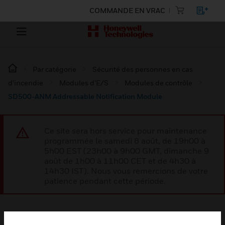
COMMANDE EN VRAC
Par catégorie
Sécurité des personnes en cas
d’incendie
Modules d’E/S
Modules de contrôle
SD500-ANM Addressable Notification Module
Ce site sera hors service pour maintenance
programmée le samedi 8 août, de 19h00 à
5h00 EST (23h00 à 9h00 GMT, dimanche 9
août de 1h00 à 11h00 CET et de 4h30 à
14h30 IST). Nous vous remercions de votre
patience pendant cette période.