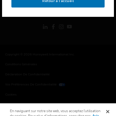
Retour à l’accueil
toggle view
SUIVEZ-NOUS
Copyright © 2026 Honeywell International Inc.
Conditions Générales
Déclaration De Confidentialité
Vos Préférences De Confidentialité
Cookies
Désabonnement Global
En naviguant sur notre site web, vous acceptez l'utilisation
de cookies. Pour plus d’informations, consultez nos
Avis