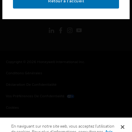
Retour à l’accueil
toggle view
SUIVEZ-NOUS
Copyright © 2026 Honeywell International Inc.
Conditions Générales
Déclaration De Confidentialité
Vos Préférences De Confidentialité
Cookies
Désabonnement Global
En naviguant sur notre site web, vous acceptez l'utilisation
de cookies. Pour plus d’informations, consultez nos
Avis