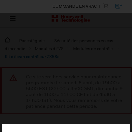
COMMANDE EN VRAC
Par catégorie
Sécurité des personnes en cas
d’incendie
Modules d’E/S
Modules de contrôle
Kit d’écran contrôleur ZX5Se
Ce site sera hors service pour maintenance
programmée le samedi 8 août, de 19h00 à
5h00 EST (23h00 à 9h00 GMT, dimanche 9
août de 1h00 à 11h00 CET et de 4h30 à
14h30 IST). Nous vous remercions de votre
patience pendant cette période.