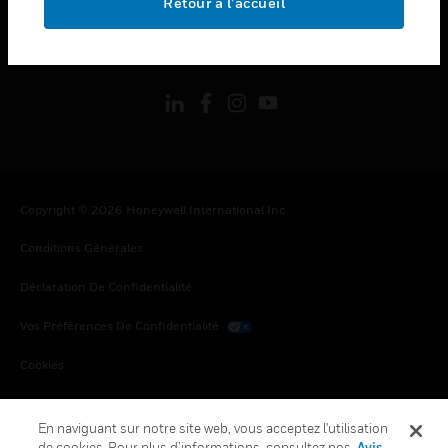
Retour à l’accueil
toggle view
SUIVEZ-NOUS
Copyright © 2026 Honeywell International Inc.
Conditions Générales
Déclaration De Confidentialité
Vos Préférences De Confidentialité
Cookies
Désabonnement Global
En naviguant sur notre site web, vous acceptez l'utilisation
de cookies. Pour plus d’informations, consultez nos
Avis