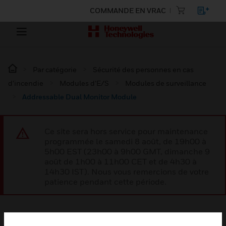
COMMANDE EN VRAC
Par catégorie
Sécurité des personnes en cas
d’incendie
Modules d’E/S
Modules de surveillance
Addressable Dual Monitor Module
Ce site sera hors service pour maintenance
programmée le samedi 8 août, de 19h00 à
5h00 EST (23h00 à 9h00 GMT, dimanche 9
août de 1h00 à 11h00 CET et de 4h30 à
14h30 IST). Nous vous remercions de votre
patience pendant cette période.