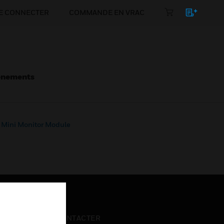
E CONNECTER
COMMANDE EN VRAC
énements
 Mini Monitor Module
NOUS CONTACTER