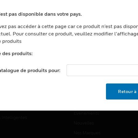
ports
Recherche De Partenaires
'est pas disponible dans votre pays.
ments Commerciaux
Formation
ez pas accéder à cette page car ce produit n’est pas dispo
centers
Assistance Technique
tuel. Pour consulter ce produit, veuillez modifier l’affichag
ation
Tutoriels De Sites Web
 produits
ernement Et Militaire
é des produits:
EMPLOIS
é
Emplois
ignement Supérieur
catalogue de produits pour:
Recherche D'emploi
llerie/Restauration
trie Et Fabrication
SOCIÉTÉ
Retour à 
ce Et Corrections
À Propos
e Au Détail
Événements
s Intelligentes
Nouvelles
Nos Marques