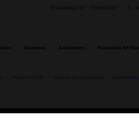
CANADA (FR)
CONTACTER
S
ation
Marques
Assistance
Nouvelles Et Év
ie
Modules d’E/S
Modules de surveillance
Addressable
TEURS
ASSISTANCE