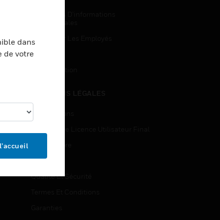
Demandes D’informations
Commerciales
Accès Pour Les Employés
nible dans
e de votre
Inscription
Désinscription
MENTIONS LÉGALES
Certifications
Contrats De Licence Utilisateur Final
Source Libre
l’accueil
Brevets
Qualité Et Sécurité
Termes Et Conditions
Garanties