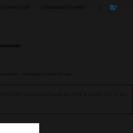
E CONNECTER
COMMANDE EN VRAC
énements
le entrée - Protocole System Sensor
à 9h00 GMT, dimanche 9 août de 1h00 à 11h00 CET et de