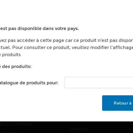
TEURS
ASSISTANCE
'est pas disponible dans votre pays.
ports
Recherche De Partenaires
ez pas accéder à cette page car ce produit n’est pas dispo
tuel. Pour consulter ce produit, veuillez modifier l’affichag
ments Commerciaux
Formation
 produits
centers
Assistance Technique
é des produits:
ation
Tutoriels De Sites Web
ernement Et Militaire
EMPLOIS
catalogue de produits pour:
é
Emplois
ignement Supérieur
Recherche D'emploi
Retour à 
llerie/Restauration
trie Et Fabrication
SOCIÉTÉ
ce Et Corrections
À Propos