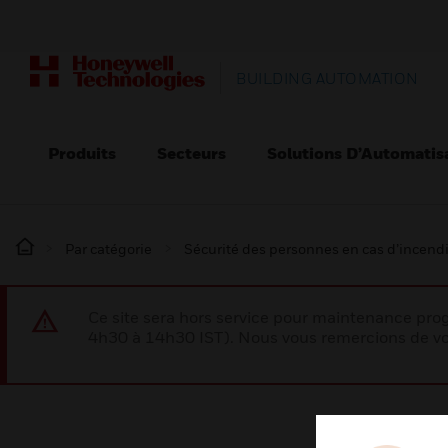
BUILDING AUTOMATION
Produits
Secteurs
Solutions D’Automatis
Par catégorie
Sécurité des personnes en cas d’incend
Ce site sera hors service pour maintenance p
4h30 à 14h30 IST). Nous vous remercions de vo