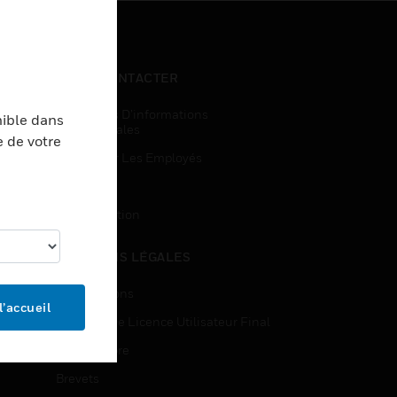
NOUS CONTACTER
Demandes D’informations
nible dans
Commerciales
e de votre
Accès Pour Les Employés
Inscription
Désinscription
MENTIONS LÉGALES
Certifications
l’accueil
Contrats De Licence Utilisateur Final
Source Libre
Brevets