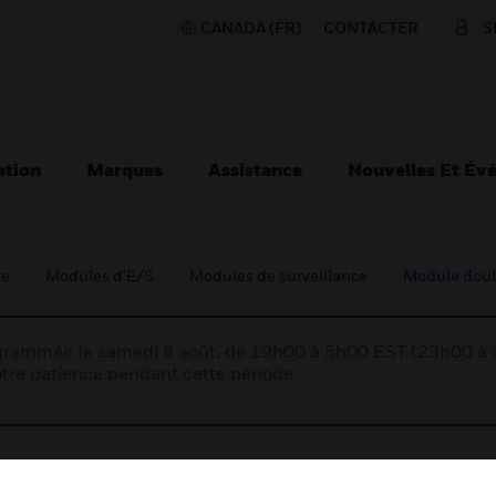
CANADA (FR)
CONTACTER
S
ation
Marques
Assistance
Nouvelles Et Év
ie
Modules d’E/S
Modules de surveillance
Module doub
rogrammée le samedi 8 août, de 19h00 à 5h00 EST (23h00 
tre patience pendant cette période.