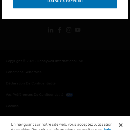
Retour à l’accueil
toggle view
SUIVEZ-NOUS
Copyright © 2026 Honeywell International Inc.
Conditions Générales
Déclaration De Confidentialité
Vos Préférences De Confidentialité
Cookies
Désabonnement Global
En naviguant sur notre site web, vous acceptez l'utilisation
de cookies. Pour plus d’informations, consultez nos
Avis