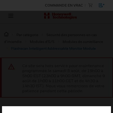
COMMANDE EN VRAC
Par catégorie
Sécurité des personnes en cas
d’incendie
Modules d’E/S
Modules de surveillance
Flashscan Intelligent Addressable Monitor Module
Ce site sera hors service pour maintenance
programmée le samedi 8 août, de 19h00 à
5h00 EST (23h00 à 9h00 GMT, dimanche 9
août de 1h00 à 11h00 CET et de 4h30 à
14h30 IST). Nous vous remercions de votre
patience pendant cette période.