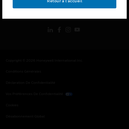
Retour à l’accueil
toggle view
SUIVEZ-NOUS
Copyright © 2026 Honeywell International Inc.
Conditions Générales
Déclaration De Confidentialité
Vos Préférences De Confidentialité
Cookies
Désabonnement Global