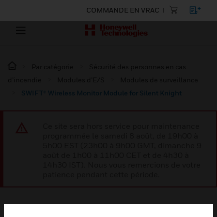
COMMANDE EN VRAC
Par catégorie
Sécurité des personnes en cas
d’incendie
Modules d’E/S
Modules de surveillance
SWIFT® Wireless Monitor Module for Silent Knight
Ce site sera hors service pour maintenance
programmée le samedi 8 août, de 19h00 à
5h00 EST (23h00 à 9h00 GMT, dimanche 9
août de 1h00 à 11h00 CET et de 4h30 à
14h30 IST). Nous vous remercions de votre
patience pendant cette période.