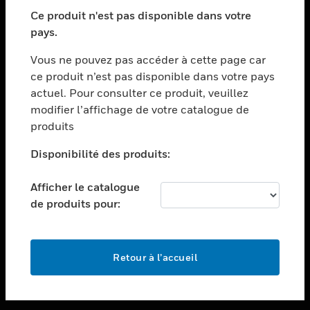
toggle view
SECTEURS
Ce produit n'est pas disponible dans votre
pays.
toggle view
ASSISTANCE
Vous ne pouvez pas accéder à cette page car
toggle view
ce produit n’est pas disponible dans votre pays
EMPLOIS
actuel. Pour consulter ce produit, veuillez
modifier l’affichage de votre catalogue de
toggle view
SOCIÉTÉ
produits
toggle view
Disponibilité des produits:
NOUS CONTACTER
Afficher le catalogue
toggle view
MENTIONS LÉGALES
de produits pour:
toggle view
SUIVEZ-NOUS
Retour à l’accueil