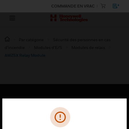
COMMANDE EN VRAC
Par catégorie
Sécurité des personnes en cas
d’incendie
Modules d’E/S
Modules de relais
AWZ5X Relay Module
PRODUITS
toggle view
SOLUTIONS