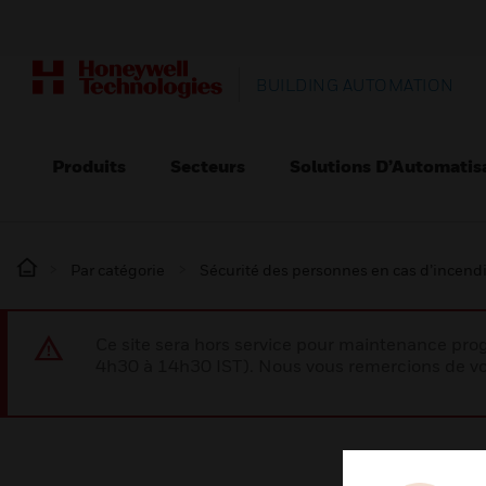
BUILDING AUTOMATION
Produits
Secteurs
Solutions D’Automatis
Par catégorie
Sécurité des personnes en cas d’incend
Ce site sera hors service pour maintenance p
4h30 à 14h30 IST). Nous vous remercions de vo