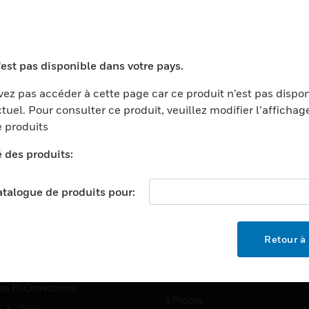
TEURS
ASSISTANCE
'est pas disponible dans votre pays.
ports
Recherche De Partenaires
ez pas accéder à cette page car ce produit n’est pas dispo
tuel. Pour consulter ce produit, veuillez modifier l’affichag
ments Commerciaux
Formation
 produits
centers
Assistance Technique
é des produits:
ation
Tutoriels De Sites Web
ernement Et Militaire
EMPLOIS
catalogue de produits pour:
é
Emplois
ignement Supérieur
Recherche D'emploi
Retour à 
llerie/Restauration
trie Et Fabrication
SOCIÉTÉ
ce Et Corrections
À Propos