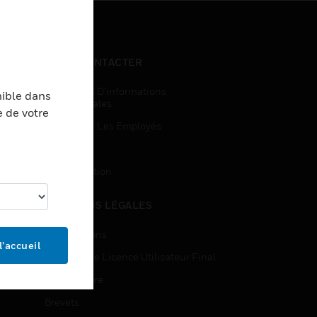
NOUS CONTACTER
Demandes D’informations
nible dans
Commerciales
e de votre
Accès Pour Les Employés
Inscription
Désinscription
MENTIONS LÉGALES
Certifications
l’accueil
Contrats De Licence Utilisateur Final
Source Libre
Brevets