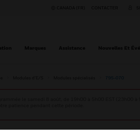
CANADA (FR)
CONTACTER
S
ation
Marques
Assistance
Nouvelles Et Év
ie
Modules d’E/S
Modules spécialisés
795-070
rogrammée le samedi 8 août, de 19h00 à 5h00 EST (23h00 
tre patience pendant cette période.