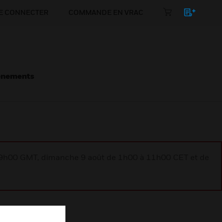
E CONNECTER
COMMANDE EN VRAC
énements
à 9h00 GMT, dimanche 9 août de 1h00 à 11h00 CET et de