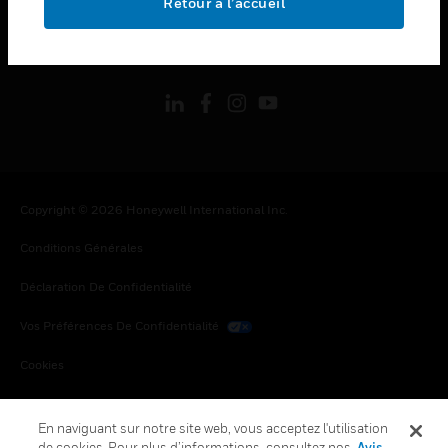
Retour à l’accueil
toggle view
SUIVEZ-NOUS
Copyright © 2026 Honeywell International Inc.
Conditions Générales
Déclaration De Confidentialité
Vos Préférences De Confidentialité
Cookies
Désabonnement Global
En naviguant sur notre site web, vous acceptez l'utilisation
de cookies. Pour plus d’informations, consultez nos
Avis