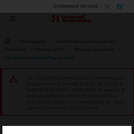
COMMANDE EN VRAC
Par catégorie
Sécurité des personnes en cas
d’incendie
Modules d’E/S
Modules spécialisés
Fire Alarm Computer Plug-In Cards
Ce site sera hors service pour maintenance
programmée le samedi 8 août, de 19h00 à
5h00 EST (23h00 à 9h00 GMT, dimanche 9
août de 1h00 à 11h00 CET et de 4h30 à
14h30 IST). Nous vous remercions de votre
patience pendant cette période.