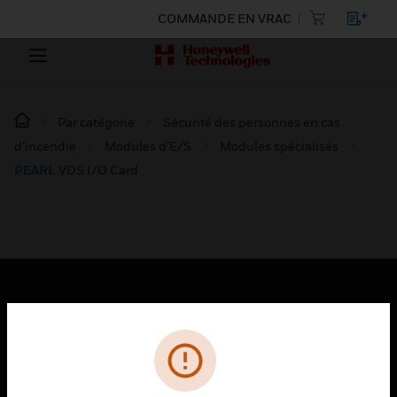
COMMANDE EN VRAC
Par catégorie
Sécurité des personnes en cas
d’incendie
Modules d’E/S
Modules spécialisés
PEARL VDS I/O Card
PRODUITS
toggle view
SOLUTIONS