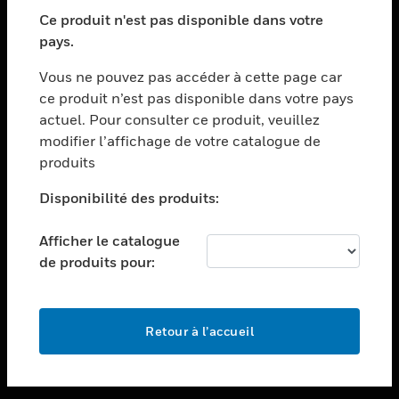
toggle view
SECTEURS
Ce produit n'est pas disponible dans votre
pays.
toggle view
ASSISTANCE
Vous ne pouvez pas accéder à cette page car
toggle view
ce produit n’est pas disponible dans votre pays
EMPLOIS
actuel. Pour consulter ce produit, veuillez
modifier l’affichage de votre catalogue de
toggle view
SOCIÉTÉ
produits
toggle view
Disponibilité des produits:
NOUS CONTACTER
Afficher le catalogue
toggle view
MENTIONS LÉGALES
de produits pour:
toggle view
SUIVEZ-NOUS
Retour à l’accueil